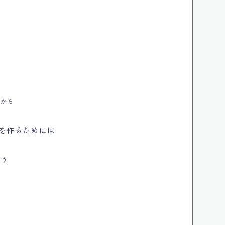
ト
事から
を作るためには
おう